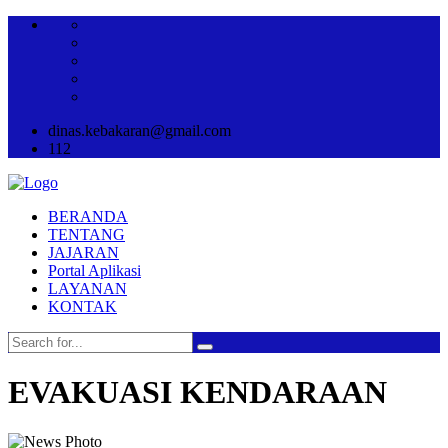
dinas.kebakaran@gmail.com
112
BERANDA
TENTANG
JAJARAN
Portal Aplikasi
LAYANAN
KONTAK
EVAKUASI KENDARAAN