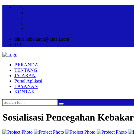
dinas.kebakaran@gmail.com
112
BERANDA
TENTANG
JAJARAN
Portal Aplikasi
LAYANAN
KONTAK
Sosialisasi Pencegahan Kebaka